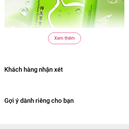
Xem thêm
Khách hàng nhận xét
Lợi ích nổi bật
Hỗ trợ kéo dài thời gian quan hệ.
Gợi ý dành riêng cho bạn
Thiết kế trơn láng giúp duy trì cảm giác tự nhiên.
Nhiều gel bôi trơn giúp giảm ma sát khi sử dụng.
Chất liệu latex thiên nhiên mềm mại và co giãn tốt.
Ôm sát cơ thể, mang lại cảm giác thoải mái.