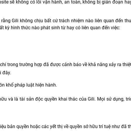
bsite sẽ không có lỗi vận hành, an toàn, không bị gián đoạn h
ằng Gili không chịu bất cứ trách nhiệm nào liên quan đến thương
t kỳ hình thức nào phát sinh từ hay có liên quan đến việc:
 chí trong trường hợp đã được cảnh báo về khả năng xảy ra thiệt
tả tại đây.
uôn khổ pháp luật hiện hành.
ữu và là tài sản độc quyền khai thác của Gili. Mọi sử dụng, trí
ệu bản quyền hoặc các yết thị về quyền sở hữu trí tuệ như đã th