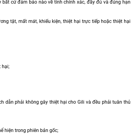
ay bất cứ đảm bảo nào về tính chính xác, đầy đủ và đúng hạn
 tật, mất mát, khiếu kiện, thiệt hại trực tiếp hoặc thiệt hại
 hại;
ch dẫn phải không gây thiệt hại cho Gili và đều phải tuân thủ
ể hiện trong phiên bản gốc;