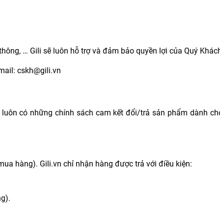
 thông, … Gili sẽ luôn hỗ trợ và đảm bảo quyền lợi của Quý Khác
mail: cskh@gili.vn
i luôn có những chính sách cam kết đổi/trả sản phẩm dành c
mua hàng). Gili.vn chỉ nhận hàng được trả với điều kiện:
g).