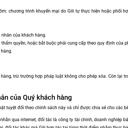
ồm: chương trình khuyến mại do Gili tự thực hiện hoặc phối hợp
á nhân của khách hàng.
 thẩm quyền, hoặc bắt buộc phải cung cấp theo quy định của ph
 hàng.
h hàng, trừ trường hợp pháp luật không cho phép xóa. Còn lại 
nhân của Quý khách hàng
ật tuyệt đối theo chính sách này và chỉ được chia sẻ cho các 
n nhắn qua internet, đối tác là công ty tài chính, doanh nghiệ
i, đối tác khác mà Gili hợp tác tại từng thời điểm nhằm thực hi