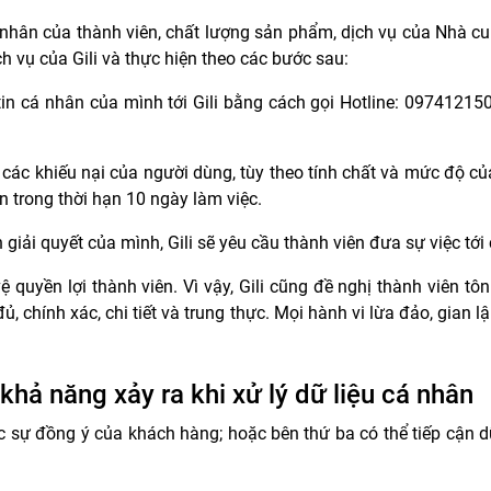
cá nhân của thành viên, chất lượng sản phẩm, dịch vụ của Nhà cu
h vụ của Gili và thực hiện theo các bước sau:
tin cá nhân của mình tới Gili bằng cách gọi Hotline: 097412150
ác khiếu nại của người dùng, tùy theo tính chất và mức độ của 
ên trong thời hạn 10 ngày làm việc.
iải quyết của mình, Gili sẽ yêu cầu thành viên đưa sự việc tới
ệ quyền lợi thành viên. Vì vậy, Gili cũng đề nghị thành viên t
, chính xác, chi tiết và trung thực. Mọi hành vi lừa đảo, gian 
hả năng xảy ra khi xử lý dữ liệu cá nhân
ược sự đồng ý của khách hàng; hoặc bên thứ ba có thể tiếp cận