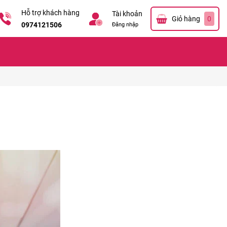
Hỗ trợ khách hàng
Tài khoản
Giỏ hàng
0
0974121506
Đăng nhập