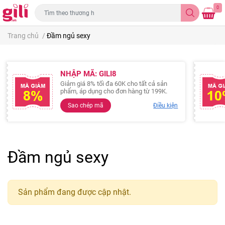
0
Trang chủ
/
Đầm ngủ sexy
NHẬP MÃ: GILI8
Giảm giá 8% tối đa 60K cho tất cả sản
phẩm, áp dụng cho đơn hàng từ 199K.
Sao chép mã
Điều kiện
Đầm ngủ sexy
Sản phẩm đang được cập nhật.