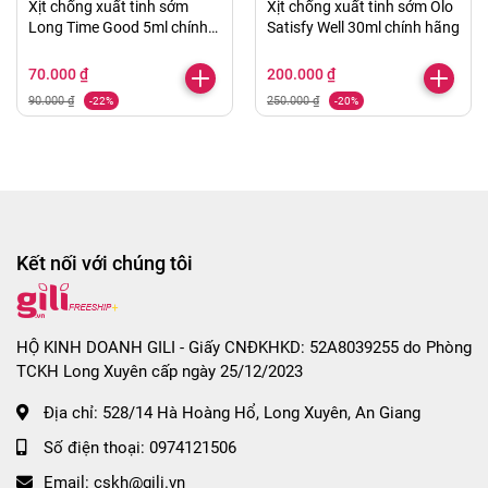
Xịt chống xuất tinh sớm
Xịt chống xuất tinh sớm Olo
Long Time Good 5ml chính
Satisfy Well 30ml chính hãng
hãng
70.000 ₫
200.000 ₫
90.000 ₫
250.000 ₫
-22%
-20%
Kết nối với chúng tôi
HỘ KINH DOANH GILI - Giấy CNĐKHKD: 52A8039255 do Phòng
TCKH Long Xuyên cấp ngày 25/12/2023
Địa chỉ:
528/14 Hà Hoàng Hổ, Long Xuyên, An Giang
Số điện thoại:
0974121506
Email:
cskh@gili.vn