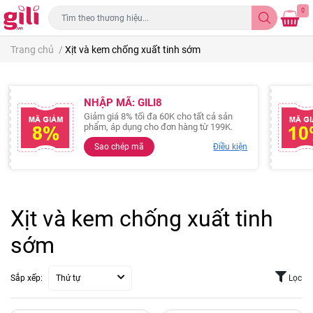
0
Trang chủ
/
Xịt và kem chống xuất tinh sớm
NHẬP MÃ: GILI8
Giảm giá 8% tối đa 60K cho tất cả sản
phẩm, áp dụng cho đơn hàng từ 199K.
Sao chép mã
Điều kiện
Xịt và kem chống xuất tinh
sớm
Sắp xếp:
Thứ tự
Lọc