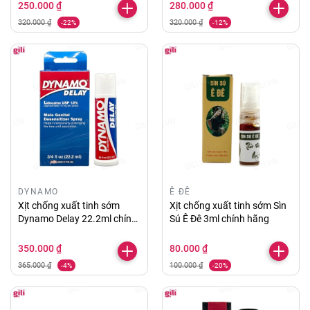
250.000 ₫
280.000 ₫
320.000 ₫
320.000 ₫
-22%
-12%
DYNAMO
Ê ĐÊ
Xịt chống xuất tinh sớm
Xịt chống xuất tinh sớm Sìn
Dynamo Delay 22.2ml chính
Sú Ê Đê 3ml chính hãng
hãng
350.000 ₫
80.000 ₫
365.000 ₫
100.000 ₫
-4%
-20%