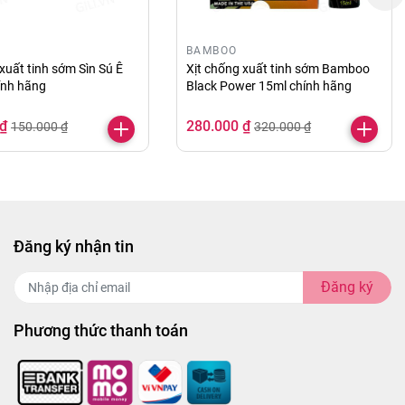
BAMBOO
xuất tinh sớm Sìn Sú Ê
Xịt chống xuất tinh sớm Bamboo
ính hãng
Black Power 15ml chính hãng
n được kéo dài và thăng hoa. Bên cạnh đó bạn cần sống
ợc hạnh phúc và viên mãn hơn.
 ₫
280.000 ₫
150.000 ₫
320.000 ₫
vn:
Đăng ký nhận tin
Đăng ký
Phương thức thanh toán