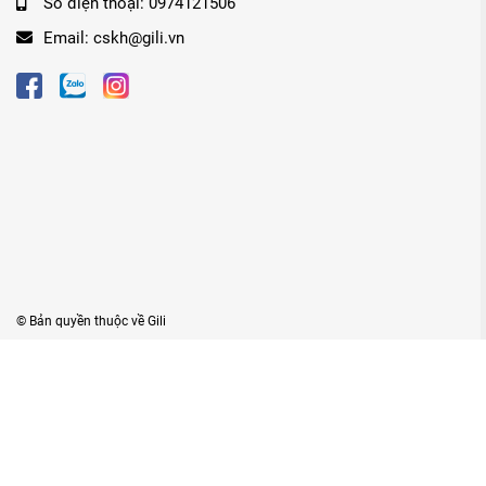
Số điện thoại:
0974121506
Email:
cskh@gili.vn
© Bản quyền thuộc về
Gili