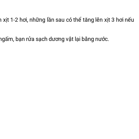
xịt 1-2 hơi, những lần sau có thể tăng lên xịt 3 hơi nếu
ngấm, bạn rửa sạch dương vật lại bằng nước.
mát tủ lạnh và để xa tầm tay của trẻ nhỏ.