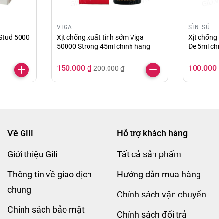
ynamo 22.2ml tiêu chuẩn Mỹ giá rẻ tiết kiệm của Gili.
VIGA
SÌN SÚ
 Stud 5000
Xịt chống xuất tinh sớm Viga
Xịt chống 
50000 Strong 45ml chính hãng
Đê 5ml ch
ống xuất tinh sớm, sản phẩm sẽ giúp cho cuộc yêu của bạ
t lượng cuộc sống của bạn, giúp cuộc sống vợ chồng đư
150.000 ₫
100.000
200.000 ₫
o Delay 22.2ml tiêu chuẩn Mỹ giá rẻ tiết kiệm tại Gili.
Về Gili
Hỗ trợ khách hàng
Giới thiệu Gili
Tất cả sản phẩm
Thông tin về giao dịch
Hướng dẫn mua hàng
chung
Chính sách vận chuyển
Chính sách bảo mật
Chính sách đổi trả