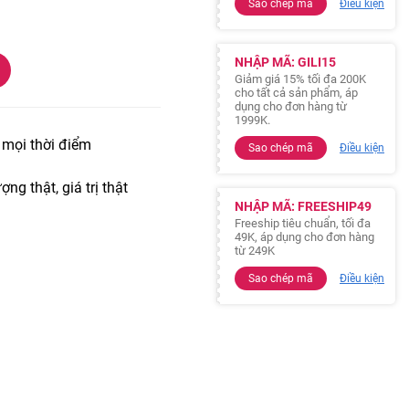
Sao chép mã
Điều kiện
NHẬP MÃ: GILI15
Giảm giá 15% tối đa 200K
cho tất cả sản phẩm, áp
dụng cho đơn hàng từ
1999K.
t mọi thời điểm
Sao chép mã
Điều kiện
ợng thật, giá trị thật
NHẬP MÃ: FREESHIP49
Freeship tiêu chuẩn, tối đa
49K, áp dụng cho đơn hàng
từ 249K
Sao chép mã
Điều kiện