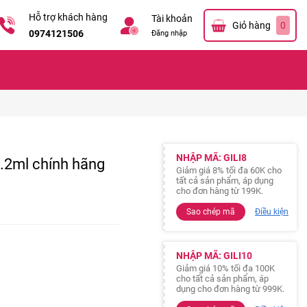
Hỗ trợ khách hàng
Tài khoản
Giỏ hàng
0
0974121506
Đăng nhập
NHẬP MÃ: GILI8
.2ml chính hãng
Giảm giá 8% tối đa 60K cho
tất cả sản phẩm, áp dụng
cho đơn hàng từ 199K.
Sao chép mã
Điều kiện
NHẬP MÃ: GILI10
Giảm giá 10% tối đa 100K
cho tất cả sản phẩm, áp
dụng cho đơn hàng từ 999K.