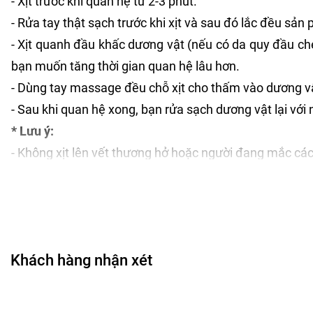
- Xịt trước khi quan hệ từ 2-3 phút.
- Rửa tay thật sạch trước khi xịt và sau đó lắc đều sản
- Xịt quanh đầu khấc dương vật (nếu có da quy đầu che k
bạn muốn tăng thời gian quan hệ lâu hơn.
- Dùng tay massage đều chỗ xịt cho thấm vào dương vậ
- Sau khi quan hệ xong, bạn rửa sạch dương vật lại với 
* Lưu ý:
- Không xịt lên vết thương hở hoặc người đang mắc các 
- Không nên xịt quá nhiều lần trong ngày sẽ ảnh hưởng
- Chai xịt là sản phẩm hỗ trợ tác dụng sẽ tuỳ vào cơ đị
HƯỚNG DẪN BẢO QUẢN XỊT XUẤT TINH SỚM:
Khách hàng nhận xét
- Bảo quản sản phẩm nơi sạch sẽ, khô ráo, thoáng mát v
CHÍNH SÁCH ĐỔI TRẢ - BẢO HÀNH: