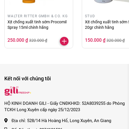
Cảm ơn bạn đã xem sản phẩm xịt chống xuất tinh sớm D
WALTER RITTER GMBH & CO. KG
STUD
LỜI KHUYÊN TỪ GILI:
Xịt chống xuất tinh sớm Procomil
Xịt chống xuất tinh sớm
Spray 15ml chính hãng
20gr chính hãng
Để giữ lửa cho cuộc yêu, bạn hãy sử dụng chai xịt ch
lành mạnh, sống heathy đều đó góp phần nâng cao chấ
250.000 ₫
150.000 ₫
320.000 ₫
320.000 ₫
Những lý do bạn nên mua xịt chống xuất tinh sớm Dynam
Đảm bảo hàng chính hãng.
Giá cả luôn tốt so với thị trường.
Kết nối với chúng tôi
Tư vấn tận tình, chu đáo.
Giao hàng kín đáo, nhanh chóng.
HỘ KINH DOANH GILI - Giấy CNĐKHKD: 52A8039255 do Phòng
TCKH Long Xuyên cấp ngày 25/12/2023
Địa chỉ:
528/14 Hà Hoàng Hổ, Long Xuyên, An Giang