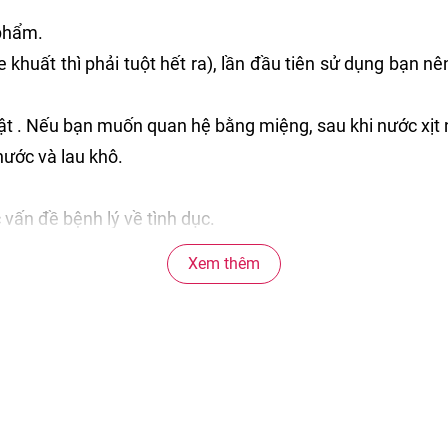
 phẩm.
huất thì phải tuột hết ra), lần đầu tiên sử dụng bạn nên 
t . Nếu bạn muốn quan hệ bằng miệng, sau khi nước xịt 
nước và lau khô.
vấn đề bệnh lý về tình dục.
 đến sức khoẻ.
Xem thêm
a của mỗi người.
à tránh ánh nắng trực tiếp mặt trời. Có thể bỏ vào ngăn 