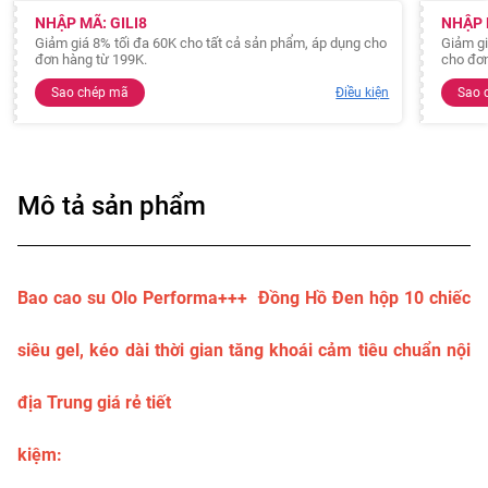
NHẬP MÃ: GILI8
NHẬP 
Giảm giá 8% tối đa 60K cho tất cả sản phẩm, áp dụng cho
Giảm gi
đơn hàng từ 199K.
cho đơn
Sao chép mã
Điều kiện
Sao 
Mô tả sản phẩm
Bao cao su Olo Performa+++ Đồng Hồ Đen hộp 10 chiếc
siêu gel, kéo dài thời gian tăng khoái cảm tiêu chuẩn nội
địa Trung giá rẻ tiết
kiệm: