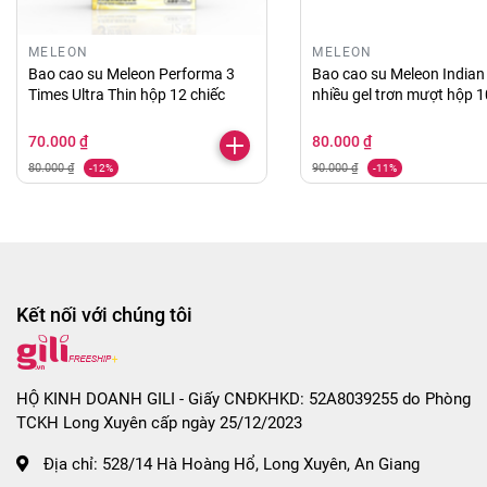
- Thắt nút miệng bao và bỏ vào thùng rác.
MELEON
MELEON
Bao cao su Meleon Performa 3
Bao cao su Meleon Indian
Times Ultra Thin hộp 12 chiếc
nhiều gel trơn mượt hộp 1
CHÍNH SÁCH ĐỔI TRẢ - BẢO HÀNH:
- Sản phẩm bị lỗi do nhà sản xuất.
70.000 ₫
80.000 ₫
- Sản phẩm chưa sử dụng, chưa tháo tem và còn
80.000 ₫
90.000 ₫
-12%
-11%
nguyên tình trạng như khi Shop gởi hàng.
- Các nhu cầu hỗ trợ khác bạn inbox trực tiếp với
Shop để được hỗ trợ tốt nhất nha.
Kết nối với chúng tôi
MỘT SỐ TIP KHI DÙNG BAO CAO SU KÉO DÀI THỜI
GIAN:
- Để đạt hiệu quả chống xuất tinh sớm cao nhất, khi
HỘ KINH DOANH GILI - Giấy CNĐKHKD: 52A8039255 do Phòng
mang bao cao su vào dương vật, bạn hãy xoa đều
TCKH Long Xuyên cấp ngày 25/12/2023
đầu bao và đợi ít nhất 1-2 phút. Để tinh chất chống
Địa chỉ:
528/14 Hà Hoàng Hổ, Long Xuyên, An Giang