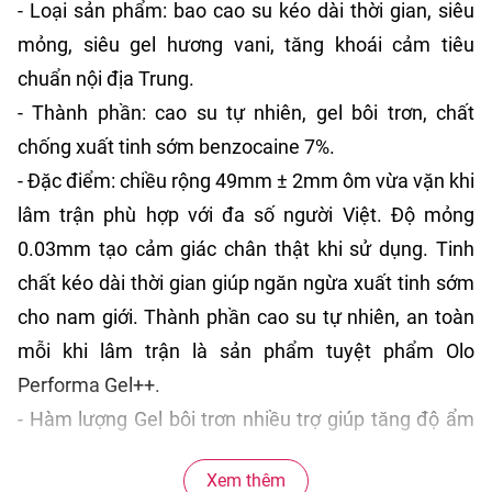
- Loại sản phẩm: bao cao su kéo dài thời gian, siêu
mỏng, siêu gel hương vani, tăng khoái cảm tiêu
chuẩn nội địa Trung.
- Thành phần: cao su tự nhiên, gel bôi trơn, chất
chống xuất tinh sớm benzocaine 7%.
- Đặc điểm: chiều rộng 49mm ± 2mm ôm vừa vặn khi
lâm trận phù hợp với đa số người Việt. Độ mỏng
0.03mm tạo cảm giác chân thật khi sử dụng. Tinh
chất kéo dài thời gian giúp ngăn ngừa xuất tinh sớm
cho nam giới. Thành phần cao su tự nhiên, an toàn
mỗi khi lâm trận là sản phẩm tuyệt phẩm Olo
Performa Gel++.
- Hàm lượng Gel bôi trơn nhiều trợ giúp tăng độ ẩm
tự nhiên cho cô bé, từng nhịp yêu đều trở nên dễ
Xem thêm
dàng, trơn mượt, chấm dứt tình trạng khô hạn khi