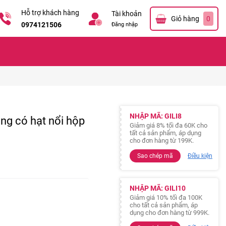
Hỗ trợ khách hàng
Tài khoản
Giỏ hàng
0
0974121506
Đăng nhập
NHẬP MÃ: GILI8
ng có hạt nổi hộp
Giảm giá 8% tối đa 60K cho
tất cả sản phẩm, áp dụng
cho đơn hàng từ 199K.
Sao chép mã
Điều kiện
NHẬP MÃ: GILI10
Giảm giá 10% tối đa 100K
cho tất cả sản phẩm, áp
dụng cho đơn hàng từ 999K.