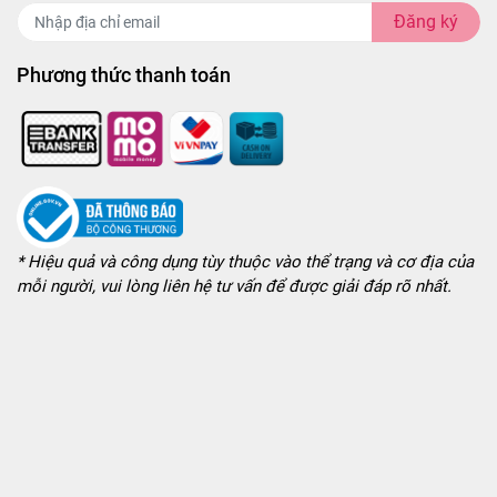
Đăng ký
Phương thức thanh toán
* Hiệu quả và công dụng tùy thuộc vào thể trạng và cơ địa của
mỗi người, vui lòng liên hệ tư vấn để được giải đáp rõ nhất.
với cảm giác ma sát rõ rệt hơn. Các dòng bao cao su hạt nổi
 giúp tăng cảm nhận ma sát trong khi vẫn duy trì sự mềm mại