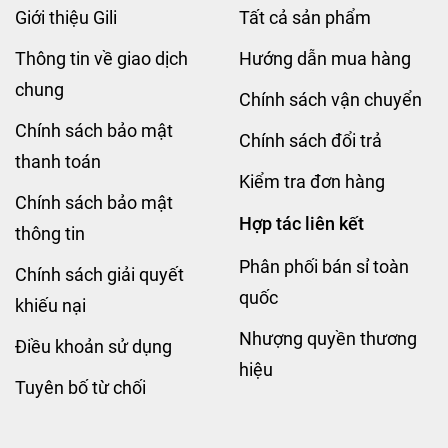
Giới thiệu Gili
Tất cả sản phẩm
khi sử dụng.
Thông tin về giao dịch
Hướng dẫn mua hàng
ật.
độ trơn mượt.
chung
Chính sách vận chuyển
Chính sách bảo mật
Chính sách đổi trả
.
thanh toán
 dòng có cấu trúc nổi.
Kiểm tra đơn hàng
Chính sách bảo mật
Hợp tác liên kết
thông tin
Phân phối bán sỉ toàn
Chính sách giải quyết
hường, nhiều cặp đôi bắt đầu tìm kiếm những trải nghiệm mới 
quốc
 giữ được sự thoải mái khi sử dụng.
khiếu nại
Nhượng quyền thương
Điều khoản sử dụng
mỏng và hệ thống hạt nổi phân bố trên thân bao. Thiết kế này
hiệu
 Hyaluronic Acid.
Tuyên bố từ chối