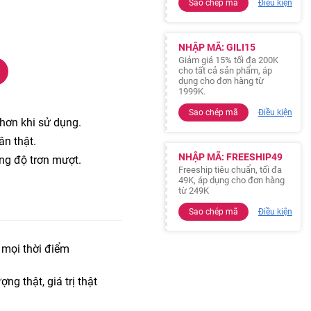
Sao chép mã
Điều kiện
NHẬP MÃ: GILI15
Giảm giá 15% tối đa 200K
cho tất cả sản phẩm, áp
dụng cho đơn hàng từ
1999K.
Sao chép mã
Điều kiện
hơn khi sử dụng.
ân thật.
NHẬP MÃ: FREESHIP49
ăng độ trơn mượt.
Freeship tiêu chuẩn, tối đa
49K, áp dụng cho đơn hàng
từ 249K
Sao chép mã
Điều kiện
t mọi thời điểm
ợng thật, giá trị thật