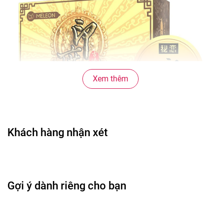
Xem thêm
Khách hàng nhận xét
Lợi ích nổi bật
Gợi ý dành riêng cho bạn
Nhiều gel bôi trơn giúp tăng độ mượt mà khi quan
hệ.