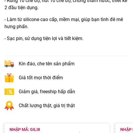
- Rung 10 chế độ, hút 10 chế độ, chống thấm nước, thiết kế
2 đầu tiện dụng.
- Làm từ silicone cao cấp, mềm mại, giúp bạn tình đê mê
hưng phấn.
- Sạc pin, sử dụng tiện lợi và tiết kiệm.
Kín đáo, che tên sản phẩm
Giá tốt mọi thời điểm
Giảm giá, freeship hấp dẫn
Chất lượng thật, giá trị thật
NHẬP MÃ: GILI8
NHẬP 