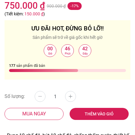
750.000 ₫
900.000 ₫
-17%
(Tiết kiệm:
150.000 ₫
)
ƯU ĐÃI HOT, ĐỪNG BỎ LỠ!!
Sản phẩm sẽ trở về giá gốc khi hết giờ
00
46
42
:
:
Giờ
Phút
Giây
177
sản phẩm đã bán
Số lượng:
MUA NGAY
THÊM VÀO GIỎ