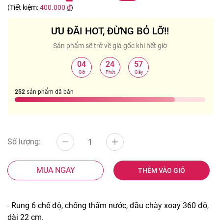
(Tiết kiệm:
400.000 ₫
)
ƯU ĐÃI HOT, ĐỪNG BỎ LỠ!!
Sản phẩm sẽ trở về giá gốc khi hết giờ
04
24
57
:
:
Giờ
Phút
Giây
252
sản phẩm đã bán
Số lượng:
MUA NGAY
THÊM VÀO GIỎ
- Rung 6 chế độ, chống thấm nước, đầu chày xoay 360 độ,
dài 22 cm.