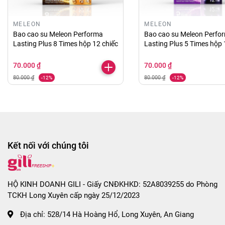
thêm gel quan hệ bằng miệng (có thể nuốt được),
MELEON
MELEON
kẹo ngậm the mát thơm miệng.
Bao cao su Meleon Performa
Bao cao su Meleon Perfo
- Trong quá trình quan hệ, do là dòng bao có gân
Lasting Plus 8 Times hộp 12 chiếc
Lasting Plus 5 Times hộp 
nhám nhẹ có thể gây ra cảm giác đau rát cho phái
70.000 ₫
70.000 ₫
nữ nếu thời gian quan hệ kéo dài, bạn nên dùng
80.000 ₫
80.000 ₫
-12%
-12%
thêm gel bôi trơn để cuộc yêu thêm mượt mà, êm ái
nhé.
- Ngoài ra, nếu bạn muốn chống xuất tinh sớm kéo
dài thêm thời gian quan hệ lâu hơn bạn có thể dùng
Kết nối với chúng tôi
thêm các sản phẩm chai xịt, kem thoa chống xuất
tinh sớm.
- Sau khi quan hệ, bạn nên vệ sinh dương vật bằng
HỘ KINH DOANH GILI - Giấy CNĐKHKD: 52A8039255 do Phòng
TCKH Long Xuyên cấp ngày 25/12/2023
nước ấm, hoặc dung dịch vệ sinh vùng kín cho nam
Địa chỉ:
528/14 Hà Hoàng Hổ, Long Xuyên, An Giang
giới.