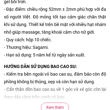
gel bôi trơn.
- Đặc điểm: chiều rộng 52mm ± 2mm phù hợp với đa
số người Việt. Độ mỏng tốt tạo cảm giác chân thật
khi sử dụng. Thiết kế trên bề mặt với nhiều hạt nhám
nhỏ giúp massage, tăng khoái cảm cho nữ giới.
- Quy cách: hộp 10 chiếc.
- Thương hiệu: Sagami.
- Hạn sử dụng: 5 năm kể từ ngày sản xuất.
HƯỚNG DẪN SỬ DỤNG BAO CAO SU:
- Kiểm tra bên ngoài vỏ bao cao su, đảm bảo còn độ
phồng không bị thủng, xẹp và còn hạn sử dụng.
- Cẩn thận dồn bao cao su về 1 góc và xé góc còn lại
theo dấu răng trên cạnh vỏ bao.
- Bóp không khí ra khỏi đầu bao, đặt vào đầu dương
Xem thêm