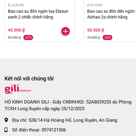
ELASUN
AICHAO
đường tình dục.
Bao cao su đôn ngón tay Elasun
Bao cao su đôn dên ngón 
xanh 2 chiếc chính hãng
Aichao 2s chính hãng
HƯỚNG DẪN BẢO QUẢN BAO CAO SU ĐÔN DÊN
45.000 ₫
50.000 ₫
NGÓN TAY:
85.000 ₫
70.000 ₫
-47%
-29%
- Bảo quản sản phẩm nơi khô ráo, sạch sẽ, thoáng
mát, tránh ánh nắng trực tiếp mặt trời.
CHÍNH SÁCH ĐỔI TRẢ - BẢO HÀNH:
- Sản phẩm bị lỗi do nhà sản xuất.
Kết nối với chúng tôi
- Sản phẩm chưa sử dụng, chưa tháo tem và còn
nguyên tình trạng như khi Shop gởi hàng.
- Các nhu cầu hỗ trợ khác bạn inbox trực tiếp với
HỘ KINH DOANH GILI - Giấy CNĐKHKD: 52A8039255 do Phòng
TCKH Long Xuyên cấp ngày 25/12/2023
Shop để được hỗ trợ tốt nhất nha.
Địa chỉ:
528/14 Hà Hoàng Hổ, Long Xuyên, An Giang
MỘT SỐ TIP KHI DÙNG BAO CAO SU ĐÔN DÊN
Số điện thoại:
0974121506
NGÓN TAY: