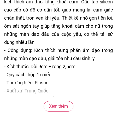
kích thích âm đạo, tăng khoái cảm. Cấu tạo silicon
cao cấp có độ co dãn tốt, giúp mang lại cảm giác
chân thật, trọn vẹn khi yêu. Thiết kế nhỏ gọn tiện lợi,
ôm sát ngón tay giúp tăng khoái cảm cho nữ trong
những màn dạo đầu của cuộc yêu, có thể tái sử
dụng nhiều lần
- Công dụng: Kích thích hưng phấn âm đạo trong
những màn dạo đầu, giải tỏa nhu cầu sinh lý
- Kích thước: Dài 9cm + rộng 2,5cm
- Quy cách: hộp 1 chiếc.
- Thương hiệu: Elasun.
- Xuất xứ: Trung Quốc
- Hạn sử dụng: 5 năm kể từ ngày sản xuất.
Xem thêm
HƯỚNG DẪN SỬ DỤNG BAO CAO SU ĐÔN DÊN