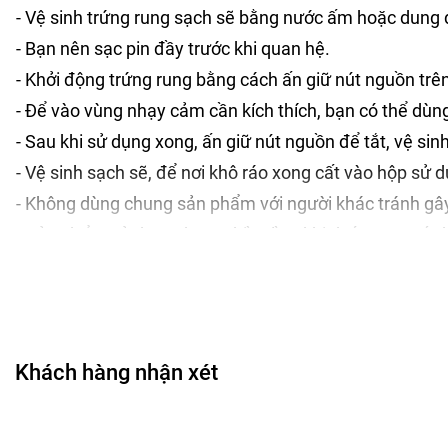
- Vệ sinh trứng rung sạch sẽ bằng nước ấm hoặc dung d
- Bạn nên sạc pin đầy trước khi quan hệ.
- Khởi động trứng rung bằng cách ấn giữ nút nguồn trê
- Để vào vùng nhạy cảm cần kích thích, bạn có thể dùng
- Sau khi sử dụng xong, ấn giữ nút nguồn để tắt, vệ si
- Vệ sinh sạch sẽ, để nơi khô ráo xong cất vào hộp sử 
- Không dùng chung sản phẩm với người khác tránh gây
- Sản phẩm sử dụng được nhiều lần, khi thấy rung yếu b
* Lưu ý:
- Sản phẩm chống nước nhưng nhớ vệ sinh nhanh, trá
HƯỚNG DẪN BẢO QUẢN TRỨNG RUNG:
Khách hàng nhận xét
- Bảo quản sản phẩm nơi khô ráo, sạch sẽ, thoáng mát, 
CHÍNH SÁCH ĐỔI TRẢ - BẢO HÀNH: