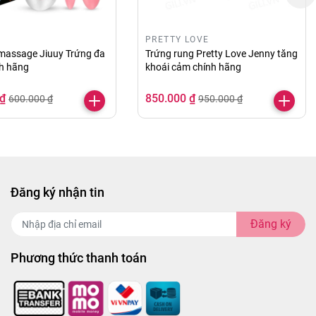
 cảm giác thăng hoa dễ dàng hơn và đầy khoái cảm. Bên
của bạn.
PRETTY LOVE
 massage Jiuuy Trứng đa
Trứng rung Pretty Love Jenny tăng
h hãng
khoái cảm chính hãng
n:
 ₫
850.000 ₫
600.000 ₫
950.000 ₫
Đăng ký nhận tin
Đăng ký
Phương thức thanh toán