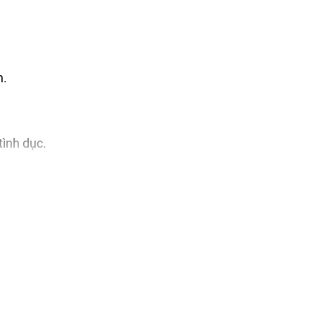
n.
ình dục.
ẩm.