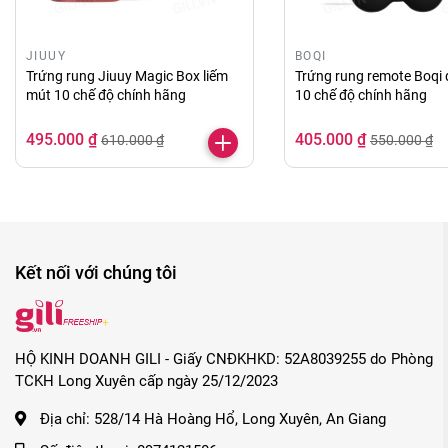
Việc sử dụng các sản phẩm hỗ trợ tình dục ngày nay r
cạnh đó, bạn hãy tìm nơi uy tín chất lượng để mua sả
JIUUY
BOQI
Trứng rung Jiuuy Magic Box liếm
Trứng rung remote Boqi
mút 10 chế độ chính hãng
10 chế độ chính hãng
Những lý do bạn nên mua trứng rung không dây Aphojoy 
495.000 ₫
405.000 ₫
610.000 ₫
550.000 ₫
Đảm bảo hàng chính hãng.
Giá cả luôn tốt so với thị trường.
Tư vấn tận tình, chu đáo.
Giao hàng kín đáo, nhanh chóng.
Kết nối với chúng tôi
HỘ KINH DOANH GILI - Giấy CNĐKHKD: 52A8039255 do Phòng
TCKH Long Xuyên cấp ngày 25/12/2023
Địa chỉ:
528/14 Hà Hoàng Hổ, Long Xuyên, An Giang