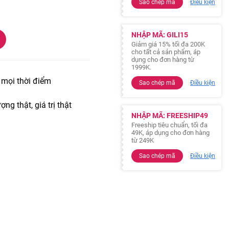
Sao chép mã
Điều kiện
NHẬP MÃ: GILI15
Giảm giá 15% tối đa 200K
cho tất cả sản phẩm, áp
dụng cho đơn hàng từ
1999K.
t mọi thời điểm
Sao chép mã
Điều kiện
ợng thật, giá trị thật
NHẬP MÃ: FREESHIP49
Freeship tiêu chuẩn, tối đa
49K, áp dụng cho đơn hàng
từ 249K
Sao chép mã
Điều kiện