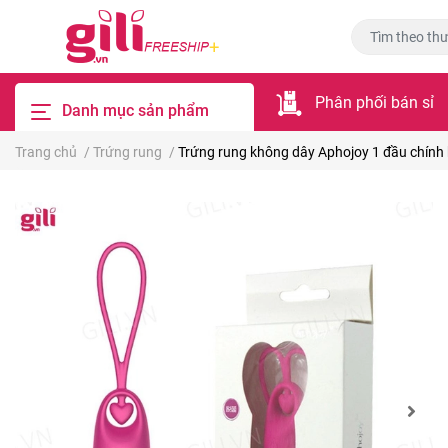
Phân phối bán sỉ
Danh mục sản phẩm
Trang chủ
/
Trứng rung
/
Trứng rung không dây Aphojoy 1 đầu chính