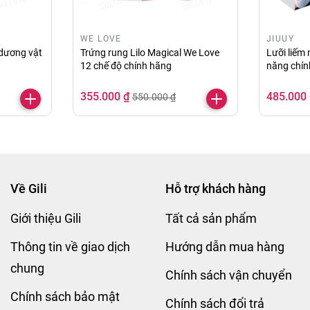
ất phổ biến và quen thuộc, giúp cho cuộc yêu của bạn có
n phẩm để sử dụng được lâu hơn và an toàn cho sức khoẻ 
WE LOVE
JIUUY
 dương vật
Trứng rung Lilo Magical We Love
Lưỡi liếm
12 chế độ chính hãng
năng chín
1 đầu 7 chế độ nội địa Trung giá rẻ tiết kiệm tại Gili.v
355.000 ₫
485.000
550.000 ₫
Về Gili
Hỗ trợ khách hàng
Giới thiệu Gili
Tất cả sản phẩm
Thông tin về giao dịch
Hướng dẫn mua hàng
chung
Chính sách vận chuyển
Chính sách bảo mật
Chính sách đổi trả