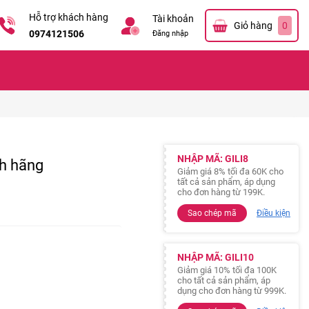
Hỗ trợ khách hàng
Tài khoản
Giỏ hàng
0
0974121506
Đăng nhập
NHẬP MÃ: GILI8
nh hãng
Giảm giá 8% tối đa 60K cho
tất cả sản phẩm, áp dụng
cho đơn hàng từ 199K.
Sao chép mã
Điều kiện
NHẬP MÃ: GILI10
Giảm giá 10% tối đa 100K
cho tất cả sản phẩm, áp
dụng cho đơn hàng từ 999K.