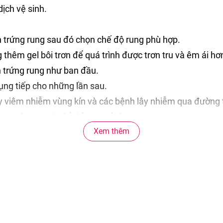
ịch vệ sinh.
n trứng rung sau đó chọn chế độ rung phù hợp.
 thêm gel bôi trơn để quá trình được trơn tru và êm ái hơ
nh trứng rung như ban đầu.
dụng tiếp cho những lần sau.
 viêm nhiễm vùng kín và các bệnh lây nhiễm qua đường t
ạn nên sạc pin để tiếp tục sử dụng.
Xem thêm
nh ngâm nước quá lâu ảnh hưởng đến độ bền của sản ph
tránh ánh nắng trực tiếp mặt trời. Để xa tầm tay trẻ em.