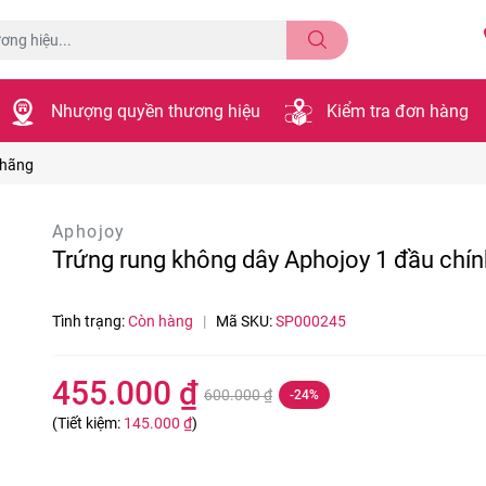
Nhượng quyền thương hiệu
Kiểm tra đơn hàng
 hãng
Aphojoy
Trứng rung không dây Aphojoy 1 đầu chí
Tình trạng:
Còn hàng
|
Mã SKU:
SP000245
455.000 ₫
600.000 ₫
-24%
(Tiết kiệm:
145.000 ₫
)