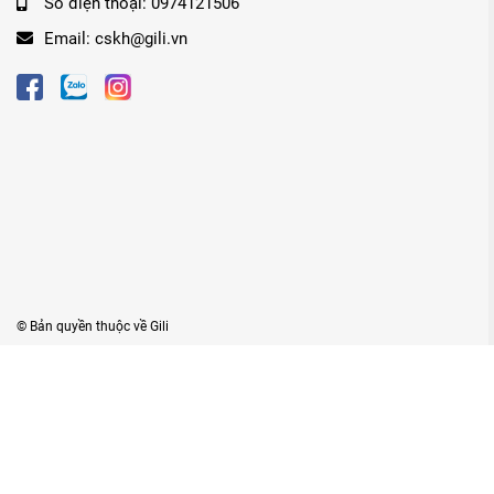
Số điện thoại:
0974121506
Email:
cskh@gili.vn
© Bản quyền thuộc về
Gili