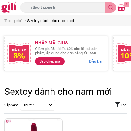
0
Trang chủ
/
Sextoy dành cho nam mới
NHẬP MÃ: GILI8
Giảm giá 8% tối đa 60K cho tất cả sản
phẩm, áp dụng cho đơn hàng từ 199K.
Sao chép mã
Điều kiện
Sextoy dành cho nam mới
Sắp xếp:
Thứ tự
Lọc