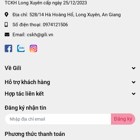
TCKH Long Xuyên cấp ngày 25/12/2023
- Khi “cậu bé” cương cứng, cho lượng gel vừa đủ
thoa đều và massage nhẹ nhàng lên dương vật, có
Địa chỉ:
528/14 Hà Hoàng Hổ, Long Xuyên, An Giang
thể bôi trực tiếp lên âm đạo để có cảm giác trơn tru
Số điện thoại:
0974121506
hơn khi quan hệ.
Email:
cskh@gili.vn
- Sau khi quan hệ xong, vệ sinh “cậu bé” và “cô bé”
bằng nước sạch.
* Lưu ý:
kiểm tra kĩ hạn sử dụng, thành phần sản
Về Gili
phẩm trước khi sử dụng tránh trường hợp gây kích
Hỗ trợ khách hàng
ứng da.
Hợp tác liên kết
CHÍNH SÁCH ĐỔI TRẢ - BẢO HÀNH:
Đăng ký nhận tin
- Sản phẩm bị lỗi do nhà sản xuất.
Đăng ký
- Sản phẩm chưa sử dụng, chưa tháo tem và còn
Phương thức thanh toán
nguyên tình trạng như khi Shop gởi hàng.