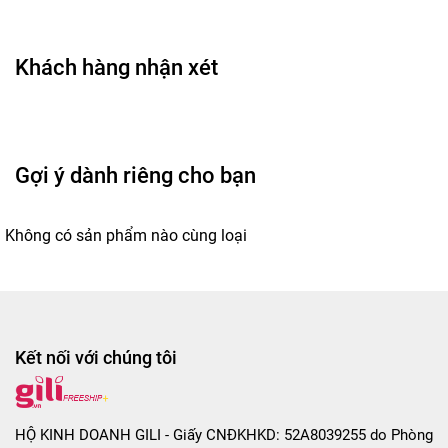
- Xịt một lượng vừa phải lên cổ tay, cổ hoặc sau tai.
- Có thể sử dụng trước khi gặp gỡ, hẹn hò hoặc khi
Khách hàng nhận xét
muốn tạo ấn tượng tốt.
- Không xịt trực tiếp vào mắt hoặc vùng da bị tổn
thương.
LƯU Ý:
Gợi ý dành riêng cho bạn
-
Chỉ sử dụng ngoài da
- Không dùng cho vùng da trầy xước hoặc kích ứng
Không có sản phẩm nào cùng loại
- Ngưng sử dụng nếu có dấu hiệu không phù hợp
- Bảo quản nơi khô ráo, tránh ánh nắng trực tiếp
- Để xa tầm tay trẻ em
Kết nối với chúng tôi
HƯỚNG DẪN SỬ DỤNG GEL BÔI TRƠN:
- Rửa tay thật sạch trước khi bóc vỏ chai.
- Lắc đều gel trước khi dùng.
HỘ KINH DOANH GILI - Giấy CNĐKHKD: 52A8039255 do Phòng