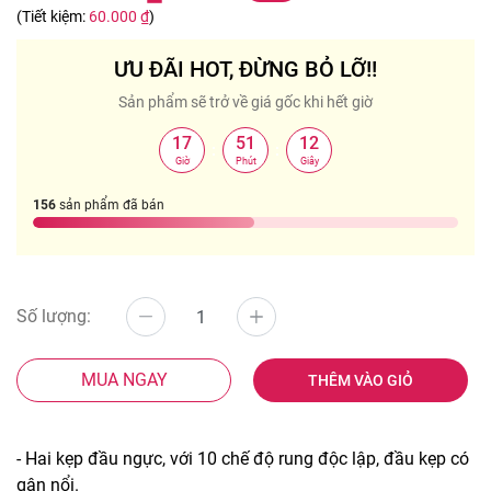
(Tiết kiệm:
60.000 ₫
)
ƯU ĐÃI HOT, ĐỪNG BỎ LỠ!!
Sản phẩm sẽ trở về giá gốc khi hết giờ
17
51
12
:
:
Giờ
Phút
Giây
156
sản phẩm đã bán
Số lượng:
MUA NGAY
THÊM VÀO GIỎ
- Hai kẹp đầu ngực, với 10 chế độ rung độc lập, đầu kẹp có
gân nổi.