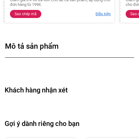
đơn hàng từ 199K.
cho đơn
Sao chép mã
Điều kiện
Sao 
Mô tả sản phẩm
Khách hàng nhận xét
Gợi ý dành riêng cho bạn