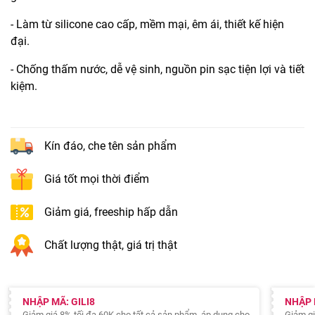
- Làm từ silicone cao cấp, mềm mại, êm ái, thiết kế hiện
đại.
- Chống thấm nước, dễ vệ sinh, nguồn pin sạc tiện lợi và tiết
kiệm.
Kín đáo, che tên sản phẩm
Giá tốt mọi thời điểm
Giảm giá, freeship hấp dẫn
Chất lượng thật, giá trị thật
NHẬP MÃ: GILI8
NHẬP 
Giảm giá 8% tối đa 60K cho tất cả sản phẩm, áp dụng cho
Giảm gi