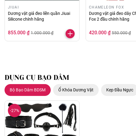
JIUAI
CHAMELEON FOX
Dương vật giả đeo liền quần Jiuai
Dương vật giả đeo dây 
Silicone chính hãng
Fox 2 đầu chính hãng
855.000 ₫
420.000 ₫
1.000.000 ₫
550.000 ₫
DỤNG CỤ BẠO DÂM
Bộ Bạo Dâm BDSM
Ổ Khóa Dương Vật
Kẹp Đầu Ngực
-27%