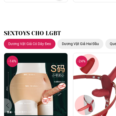
SEXTOYS CHO LGBT
Dương Vật Giả Có Dây Đeo
Dương Vật Giả Hai Đầu
Que
-14%
-24%