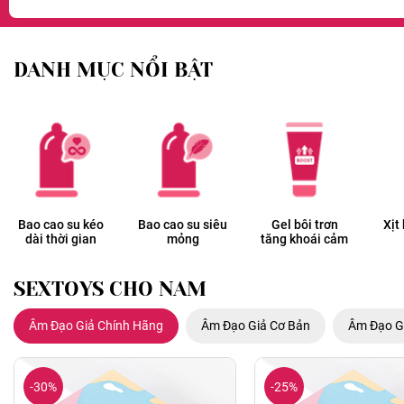
DANH MỤC NỔI BẬT
Bao cao su kéo
Bao cao su siêu
Gel bôi trơn
Xịt
dài thời gian
mỏng
tăng khoái cảm
SEXTOYS CHO NAM
Âm Đạo Giả Chính Hãng
Âm Đạo Giả Cơ Bản
Âm Đạo G
-30%
-25%