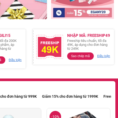
ILI15
NHẬP MÃ: FREESHIP49
tối đa 200K
Freeship tiêu chuẩn, tối đa
n phẩm, áp
49K, áp dụng cho đơn hàng
hàng từ
từ 249K
Sao chép mã
Điều kiện
ã
Điều kiện
 từ 249K
Giảm 99K cho đơn hàng từ 999K
Giảm 15% cho đơn hàng
-10%