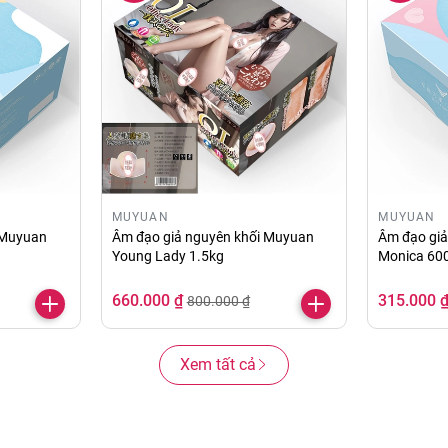
MUYUAN
MUYUAN
 Muyuan
Âm đạo giả nguyên khối Muyuan
Âm đạo gi
Young Lady 1.5kg
Monica 60
660.000 ₫
315.000 
800.000 ₫
Xem tất cả