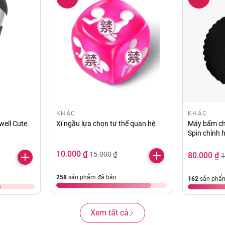
KHÁC
KHÁC
well Cute
Xí ngầu lựa chọn tư thế quan hệ
Máy bấm ch
Spin chính 
10.000 ₫
15.000 ₫
80.000 ₫
1
258
sản phẩm đã bán
162
sản phẩm
Xem tất cả