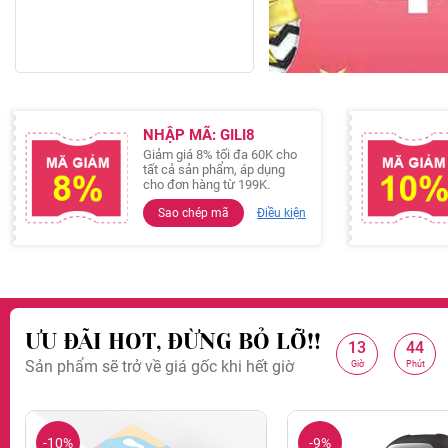
NHẬP MÃ: GILI8
Giảm giá 8% tối đa 60K cho
tất cả sản phẩm, áp dụng
cho đơn hàng từ 199K.
Sao chép mã
Điều kiện
ƯU ĐÃI HOT, ĐỪNG BỎ LỠ!!
13
44
:
:
Sản phẩm sẽ trở về giá gốc khi hết giờ
Giảm 99K cho đơn hàng 
Giờ
Phút
-10%
-9%