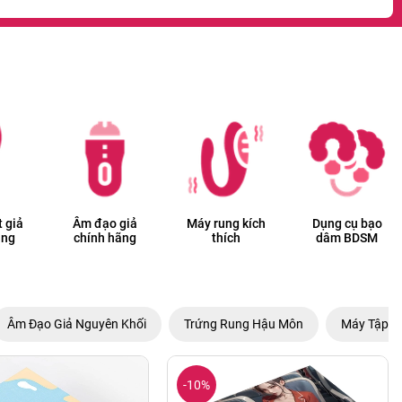
 giả
Âm đạo giả
Máy rung kích
Dụng cụ bạo
ãng
chính hãng
thích
dâm BDSM
Âm Đạo Giả Nguyên Khối
Trứng Rung Hậu Môn
Máy Tập L
-10%