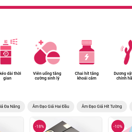
 kéo dài thời
Viên uống tăng
Chai hít tăng
Dương vật
gian
cường sinh lý
khoái cảm
chính h
iả Đa Năng
Âm Đạo Giả Hai Đầu
Âm Đạo Giả Hít Tường
-18%
-10%