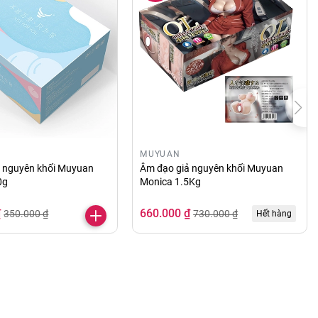
MUYUAN
ả nguyên khối Muyuan
Âm đạo giả nguyên khối Muyuan
0g
Monica 1.5Kg
₫
660.000 ₫
350.000 ₫
730.000 ₫
Hết hàng