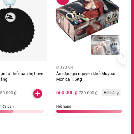
MUYUAN
ọn tư thế quan hệ Love
Âm đạo giả nguyên khối Muyuan
hãng
Monica 1.5Kg
660.000 ₫
50.000 ₫
730.000 ₫
Hết hàng
 đã bán
Hết hàng