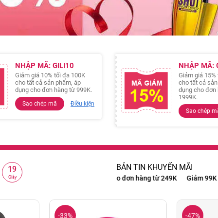
NHẬP MÃ: GILI10
NHẬP MÃ: G
Giảm giá 10% tối đa 100K
Giảm giá 15% 
cho tất cả sản phẩm, áp
cho tất cả sả
dụng cho đơn hàng từ 999K.
dụng cho đơn 
1999K.
Sao chép mã
Điều kiện
Sao chép m
BẢN TIN KHUYẾN MÃI
18
từ 999K
Giảm 15% cho đơn hàng từ 1999K
Freeship cho đơn hàng
Giây
-33%
-47%