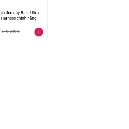
iả đeo dây Baile Ultra
 Harness chính hãng
₫
610.000 ₫