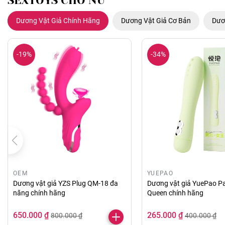
SEXTOYS CHO NỮ
Dương Vật Giả Chính Hãng
Dương Vật Giả Cơ Bản
Dươ
-19%
-34%
OEM
YUEPAO
Dương vật giả YZS Plug QM-18 đa
Dương vật giả YuePao Pa
năng chính hãng
Queen chính hãng
650.000 ₫
265.000 ₫
800.000 ₫
400.000 ₫