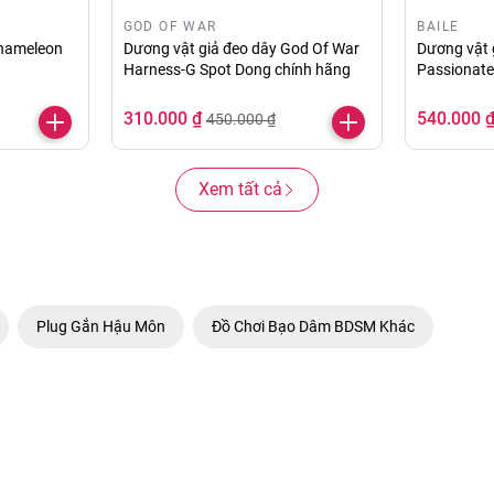
GOD OF WAR
BAILE
Chameleon
Dương vật giả đeo dây God Of War
Dương vật g
Harness-G Spot Dong chính hãng
Passionate
310.000 ₫
540.000 
450.000 ₫
Xem tất cả
Plug Gắn Hậu Môn
Đồ Chơi Bạo Dâm BDSM Khác