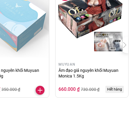
MUYUAN
ả nguyên khối Muyuan
Âm đạo giả nguyên khối Muyuan
0g
Monica 1.5Kg
₫
660.000 ₫
350.000 ₫
730.000 ₫
Hết hàng