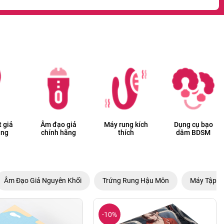
 giả
Âm đạo giả
Máy rung kích
Dụng cụ bạo
ãng
chính hãng
thích
dâm BDSM
Âm Đạo Giả Nguyên Khối
Trứng Rung Hậu Môn
Máy Tập L
-10%