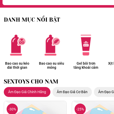
DANH MỤC NỔI BẬT
Bao cao su kéo
Bao cao su siêu
Gel bôi trơn
Xịt
dài thời gian
mỏng
tăng khoái cảm
SEXTOYS CHO NAM
Âm Đạo Giả Chính Hãng
Âm Đạo Giả Cơ Bản
Âm Đạo G
-30%
-25%