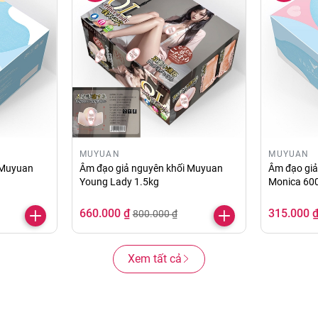
MUYUAN
MUYUAN
 Muyuan
Âm đạo giả nguyên khối Muyuan
Âm đạo gi
Young Lady 1.5kg
Monica 60
660.000 ₫
315.000 
800.000 ₫
Xem tất cả