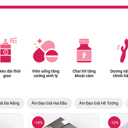
 kéo dài thời
Viên uống tăng
Chai hít tăng
Dương vật
gian
cường sinh lý
khoái cảm
chính h
iả Đa Năng
Âm Đạo Giả Hai Đầu
Âm Đạo Giả Hít Tường
-18%
-10%