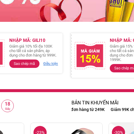
NHẬP MÃ: GILI10
NHẬP MÃ: G
Giảm giá 10% tối đa 100K
Giảm giá 15% 
cho tất cả sản phẩm, áp
cho tất cả sả
dụng cho đơn hàng từ 999K.
dụng cho đơn 
1999K.
Sao chép mã
Điều kiện
Sao chép m
BẢN TIN KHUYẾN MÃI
18
iảm 99K cho đơn hàng từ 999K
Giảm 15% cho đơn hàng từ 1999K
Giây
-23%
-30%