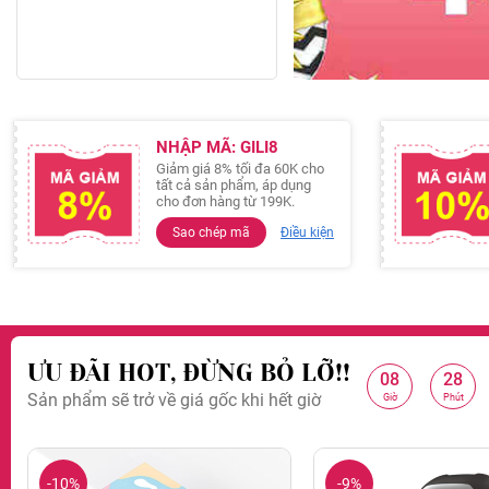
NHẬP MÃ: GILI8
Giảm giá 8% tối đa 60K cho
tất cả sản phẩm, áp dụng
cho đơn hàng từ 199K.
Sao chép mã
Điều kiện
ƯU ĐÃI HOT, ĐỪNG BỎ LỠ!!
08
28
:
:
Sản phẩm sẽ trở về giá gốc khi hết giờ
G
Giờ
Phút
-10%
-9%