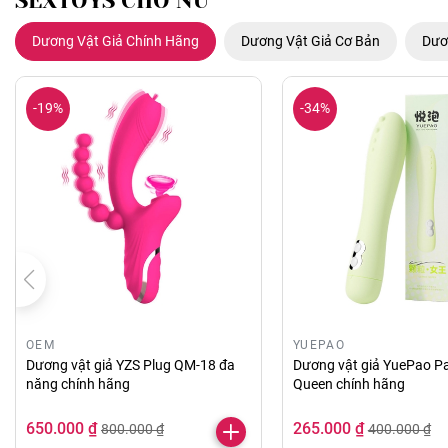
SEXTOYS CHO NỮ
Dương Vật Giả Chính Hãng
Dương Vật Giả Cơ Bản
Dươ
-19%
-34%
OEM
YUEPAO
Dương vật giả YZS Plug QM-18 đa
Dương vật giả YuePao Pa
năng chính hãng
Queen chính hãng
650.000 ₫
265.000 ₫
800.000 ₫
400.000 ₫