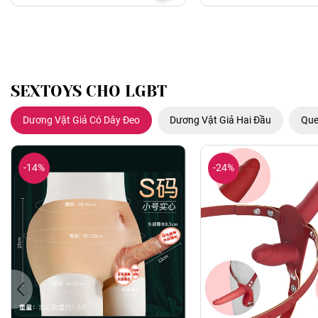
SEXTOYS CHO LGBT
Dương Vật Giả Có Dây Đeo
Dương Vật Giả Hai Đầu
Que
-14%
-24%