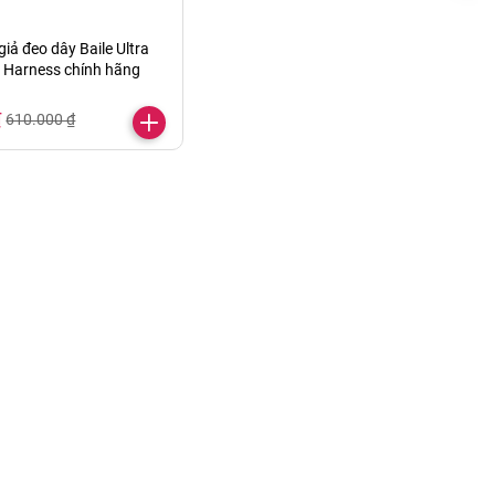
iả đeo dây Baile Ultra
 Harness chính hãng
₫
610.000 ₫