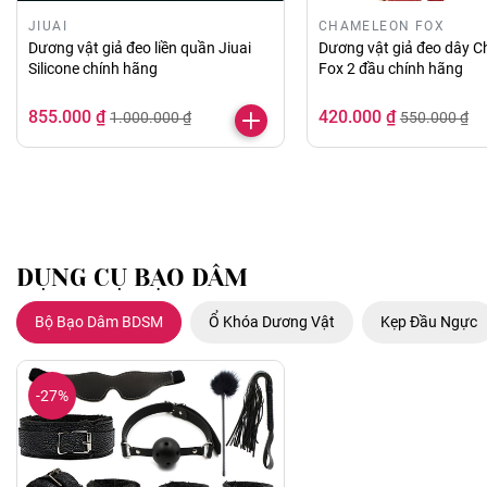
JIUAI
CHAMELEON FOX
Dương vật giả đeo liền quần Jiuai
Dương vật giả đeo dây 
Silicone chính hãng
Fox 2 đầu chính hãng
855.000 ₫
420.000 ₫
1.000.000 ₫
550.000 ₫
DỤNG CỤ BẠO DÂM
Bộ Bạo Dâm BDSM
Ổ Khóa Dương Vật
Kẹp Đầu Ngực
-27%