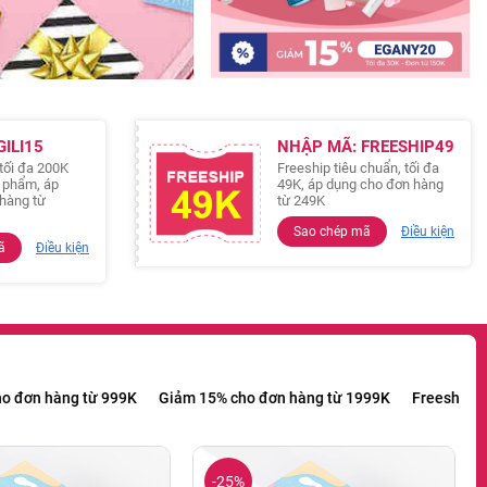
ILI15
NHẬP MÃ: FREESHIP49
tối đa 200K
Freeship tiêu chuẩn, tối đa
n phẩm, áp
49K, áp dụng cho đơn hàng
hàng từ
từ 249K
Sao chép mã
Điều kiện
ã
Điều kiện
Freeship cho đơn hàng từ 249K
Giảm 99K cho đơn hàng từ 999K
-25%