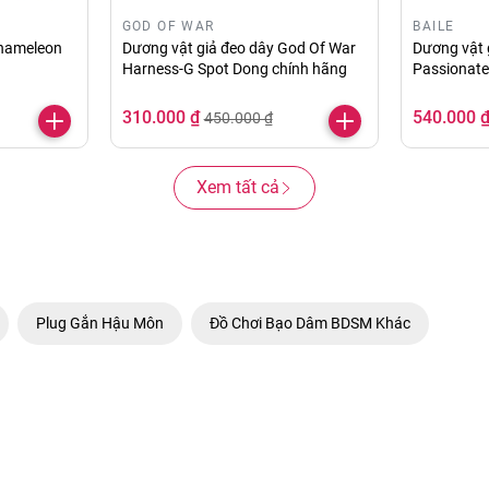
GOD OF WAR
BAILE
Chameleon
Dương vật giả đeo dây God Of War
Dương vật g
Harness-G Spot Dong chính hãng
Passionate
310.000 ₫
540.000 
450.000 ₫
Xem tất cả
Plug Gắn Hậu Môn
Đồ Chơi Bạo Dâm BDSM Khác