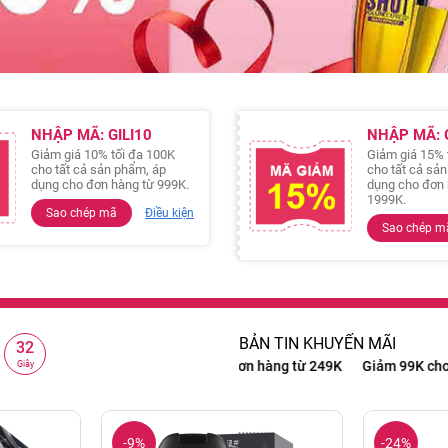
NHẬP MÃ: GILI10
NHẬP MÃ: G
Giảm giá 10% tối đa 100K
Giảm giá 15% 
cho tất cả sản phẩm, áp
cho tất cả sả
dụng cho đơn hàng từ 999K.
dụng cho đơn 
1999K.
Sao chép mã
Điều kiện
Sao chép m
BẢN TIN KHUYẾN MÃI
30
từ 999K
Giảm 15% cho đơn hàng từ 1999K
Freeship cho đơn hàng 
Giây
-9%
-24%