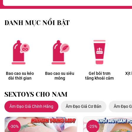
DANH MỤC NỔI BẬT
Bao cao su kéo
Bao cao su siêu
Gel bôi trơn
Xịt
dài thời gian
mỏng
tăng khoái cảm
SEXTOYS CHO NAM
Âm Đạo Giả Chính Hãng
Âm Đạo Giả Cơ Bản
Âm Đạo G
-30%
-25%