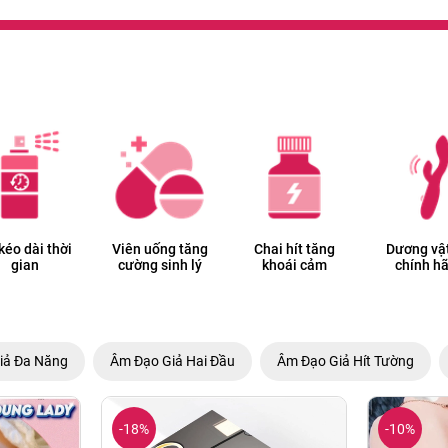
 kéo dài thời
Viên uống tăng
Chai hít tăng
Dương vật
gian
cường sinh lý
khoái cảm
chính h
iả Đa Năng
Âm Đạo Giả Hai Đầu
Âm Đạo Giả Hít Tường
-18%
-10%