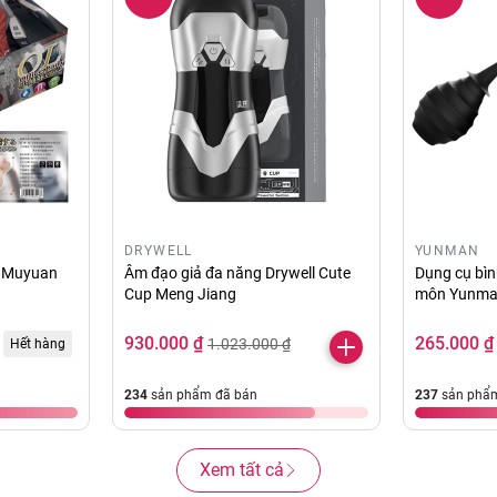
DRYWELL
YUNMAN
i Muyuan
Âm đạo giả đa năng Drywell Cute
Dụng cụ bình
Cup Meng Jiang
môn Yunman
hãng
930.000 ₫
265.000 ₫
1.023.000 ₫
Hết hàng
234
sản phẩm đã bán
237
sản phẩm
Xem tất cả