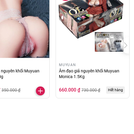
MUYUAN
ả nguyên khối Muyuan
Âm đạo giả nguyên khối Muyuan
0g
Monica 1.5Kg
₫
660.000 ₫
350.000 ₫
730.000 ₫
Hết hàng