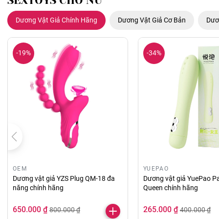
SEXTOYS CHO NỮ
Dương Vật Giả Chính Hãng
Dương Vật Giả Cơ Bản
Dươ
-19%
-34%
OEM
YUEPAO
Dương vật giả YZS Plug QM-18 đa
Dương vật giả YuePao Pa
năng chính hãng
Queen chính hãng
650.000 ₫
265.000 ₫
800.000 ₫
400.000 ₫