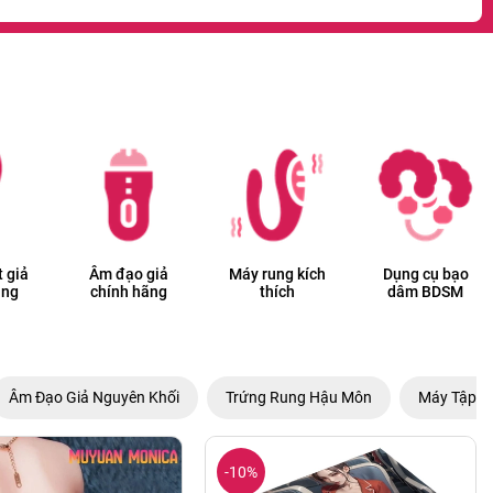
 giả
Âm đạo giả
Máy rung kích
Dụng cụ bạo
ãng
chính hãng
thích
dâm BDSM
Âm Đạo Giả Nguyên Khối
Trứng Rung Hậu Môn
Máy Tập L
-10%