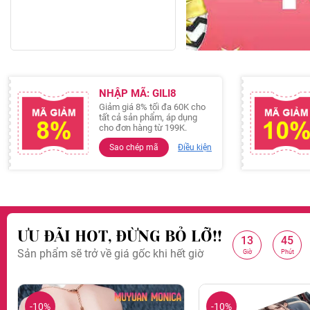
NHẬP MÃ: GILI8
Giảm giá 8% tối đa 60K cho
tất cả sản phẩm, áp dụng
cho đơn hàng từ 199K.
Sao chép mã
Điều kiện
ƯU ĐÃI HOT, ĐỪNG BỎ LỠ!!
13
45
:
:
Sản phẩm sẽ trở về giá gốc khi hết giờ
Giảm 99K cho đơn hàng 
Giờ
Phút
-10%
-10%