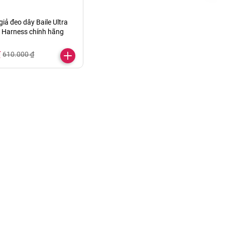
iả đeo dây Baile Ultra
 Harness chính hãng
₫
610.000 ₫