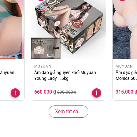
MUYUAN
MUYUAN
 Muyuan
Âm đạo giả nguyên khối Muyuan
Âm đạo gi
Young Lady 1.5kg
Monica 60
660.000 ₫
315.000 
800.000 ₫
Xem tất cả