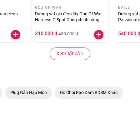
GOD OF WAR
BAILE
Chameleon
Dương vật giả đeo dây God Of War
Dương vật g
Harness-G Spot Dong chính hãng
Passionate
310.000 ₫
540.000 
450.000 ₫
Xem tất cả
Plug Gắn Hậu Môn
Đồ Chơi Bạo Dâm BDSM Khác