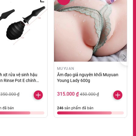
MUYUAN
 xịt rửa vệ sinh hậu
Âm đạo giả nguyên khối Muyuan
 Rinse Pot E chính
Young Lady 600g
315.000 ₫
350.000 ₫
450.000 ₫
 đã bán
246
sản phẩm đã bán