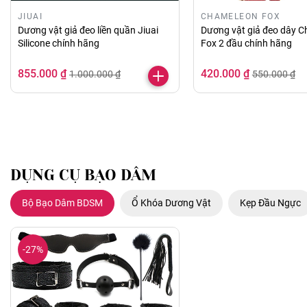
JIUAI
CHAMELEON FOX
Dương vật giả đeo liền quần Jiuai
Dương vật giả đeo dây 
Silicone chính hãng
Fox 2 đầu chính hãng
855.000 ₫
420.000 ₫
1.000.000 ₫
550.000 ₫
DỤNG CỤ BẠO DÂM
Bộ Bạo Dâm BDSM
Ổ Khóa Dương Vật
Kẹp Đầu Ngực
-27%