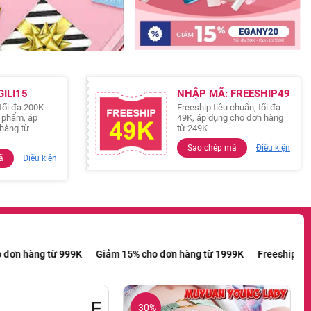
ILI15
NHẬP MÃ: FREESHIP49
tối đa 200K
Freeship tiêu chuẩn, tối đa
n phẩm, áp
49K, áp dụng cho đơn hàng
hàng từ
từ 249K
Sao chép mã
Điều kiện
ã
Điều kiện
từ 249K
Giảm 99K cho đơn hàng từ 999K
Giảm 15% cho đơn hàng 
-30%