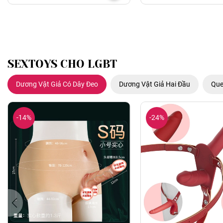
SEXTOYS CHO LGBT
Dương Vật Giả Có Dây Đeo
Dương Vật Giả Hai Đầu
Que
-14%
-24%