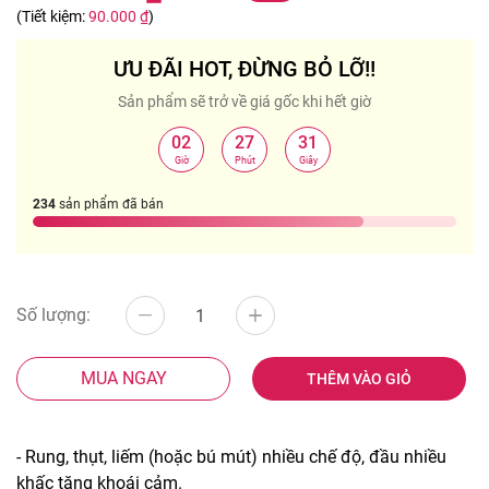
(Tiết kiệm:
90.000 ₫
)
ƯU ĐÃI HOT, ĐỪNG BỎ LỠ!!
Sản phẩm sẽ trở về giá gốc khi hết giờ
02
27
31
:
:
Giờ
Phút
Giây
234
sản phẩm đã bán
Số lượng:
MUA NGAY
THÊM VÀO GIỎ
- Rung, thụt, liếm (hoặc bú mút) nhiều chế độ, đầu nhiều
khấc tăng khoái cảm.